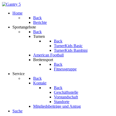
Home
Back
Berichte
Sportangebote
Back
Turnen
Back
TurnerKids Basic
TurnerKids Bambini
American Football
Breitensport
Back
Fitnessgruppe
Service
Back
Kontakt
Back
Geschäftsstelle
Vorstandschaft
Standorte
Mitgliedsbeiträge und Antrag
Suche