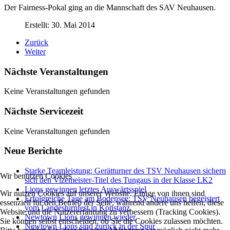
Der Fairness-Pokal ging an die Mannschaft des SAV Neuhausen.
Erstellt: 30. Mai 2014
Zurück
Weiter
Nächste Veranstaltungen
Keine Veranstaltungen gefunden
Nächste Servicezeit
Keine Veranstaltungen gefunden
Neue Berichte
Starke Teamleistung: Gerätturner des TSV Neuhausen sichern
Wir benutzen Cookies
sich den Vizemeister-Titel des Tungaus in der Klasse LK2
Lions gewinnen letztes Auswärtsspiel
Wir nutzen Cookies auf unserer Website. Einige von ihnen sind
Erfolgreiche Tage am Bodensee: TSV Neuhausen begeistert
essenziell für den Betrieb der Seite, während andere uns helfen, diese
vom Landesturnfest in Konstanz
Website und die Nutzererfahrung zu verbessern (Tracking Cookies).
Newtown Lions gewinnen wieder
Sie können selbst entscheiden, ob Sie die Cookies zulassen möchten.
Newtown Lions sind zurück in der Spur