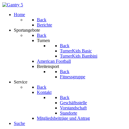
Home
Back
Berichte
Sportangebote
Back
Turnen
Back
TurnerKids Basic
TurnerKids Bambini
American Football
Breitensport
Back
Fitnessgruppe
Service
Back
Kontakt
Back
Geschäftsstelle
Vorstandschaft
Standorte
Mitgliedsbeiträge und Antrag
Suche