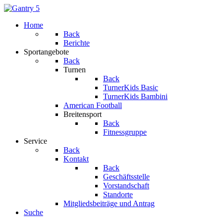
Home
Back
Berichte
Sportangebote
Back
Turnen
Back
TurnerKids Basic
TurnerKids Bambini
American Football
Breitensport
Back
Fitnessgruppe
Service
Back
Kontakt
Back
Geschäftsstelle
Vorstandschaft
Standorte
Mitgliedsbeiträge und Antrag
Suche