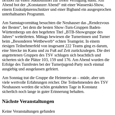
flexibel für einen Stadtbummel zur freien Verfügung stand. Am
Abend bot der „Konstanzer Abend“ mit einer Wasserski-Show,
einem Eisskulpturenschnitzer und einer Bigband ein ausgesprochen
unterhaltsames Programm.
Am Samstagvormittag besuchten die Neuhauser das „Rendezvous
der Besten“, bei dem die besten Show-Turn-Gruppen Baden-
Württembergs um den begehrten Titel „BTB-Showgruppe des
Jahres“ wetteiferten. Mittags bewiesen die Turnerinnen und Turner
beim „Besonderen Wettbewerb“ echten Teamgeist. In einem
riesigen Teilnehmerfeld von insgesamt 222 Teams ging es darum,
eine Strecke im Kanu und zu Fuß auf Zeit zurückzulegen. Die drei
angetretenen Gruppen des TSV schlugen sich beachtlich und
sicherten sich die Plätze 103, 159 und 176. Am Abend wurden die
Erfolge des Turnfestes bei der Turnerjugend-Party noch einmal
ausgiebig und ausgelassen gefeiert.
Am Sonntag trat die Gruppe die Heimreise an – müde, aber um
viele wertvolle Erfahrungen reicher. Die Teilnehmenden des TSV
Neuhausen werden die schön gestalteten Tage in Konstanz
sicherlich noch lange in guter Erinnerung behalten.
Nächste Veranstaltungen
Keine Veranstaltungen gefunden